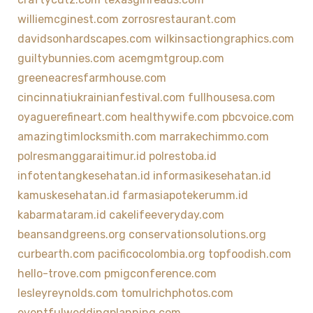
williemcginest.com
zorrosrestaurant.com
davidsonhardscapes.com
wilkinsactiongraphics.com
guiltybunnies.com
acemgmtgroup.com
greeneacresfarmhouse.com
cincinnatiukrainianfestival.com
fullhousesa.com
oyaguerefineart.com
healthywife.com
pbcvoice.com
amazingtimlocksmith.com
marrakechimmo.com
polresmanggaraitimur.id
polrestoba.id
infotentangkesehatan.id
informasikesehatan.id
kamuskesehatan.id
farmasiapotekerumm.id
kabarmataram.id
cakelifeeveryday.com
beansandgreens.org
conservationsolutions.org
curbearth.com
pacificocolombia.org
topfoodish.com
hello-trove.com
pmigconference.com
lesleyreynolds.com
tomulrichphotos.com
eventfulweddingplanning.com