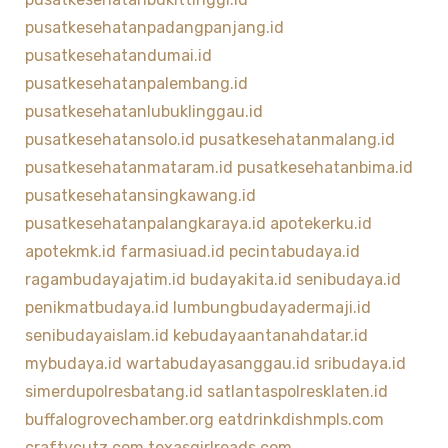
pusatkesehatanpadangpanjang.id
pusatkesehatandumai.id
pusatkesehatanpalembang.id
pusatkesehatanlubuklinggau.id
pusatkesehatansolo.id
pusatkesehatanmalang.id
pusatkesehatanmataram.id
pusatkesehatanbima.id
pusatkesehatansingkawang.id
pusatkesehatanpalangkaraya.id
apotekerku.id
apotekmk.id
farmasiuad.id
pecintabudaya.id
ragambudayajatim.id
budayakita.id
senibudaya.id
penikmatbudaya.id
lumbungbudayadermaji.id
senibudayaislam.id
kebudayaantanahdatar.id
mybudaya.id
wartabudayasanggau.id
sribudaya.id
simerdupolresbatang.id
satlantaspolresklaten.id
buffalogrovechamber.org
eatdrinkdishmpls.com
craftycutz.com
texasgirlreads.com