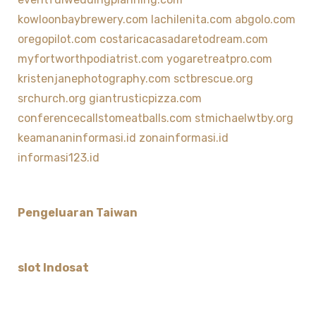
kowloonbaybrewery.com
lachilenita.com
abgolo.com
oregopilot.com
costaricacasadaretodream.com
myfortworthpodiatrist.com
yogaretreatpro.com
kristenjanephotography.com
sctbrescue.org
srchurch.org
giantrusticpizza.com
conferencecallstomeatballs.com
stmichaelwtby.org
keamananinformasi.id
zonainformasi.id
informasi123.id
Pengeluaran Taiwan
slot Indosat