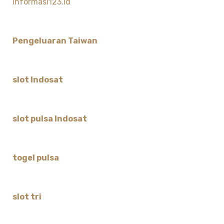
informasi123.id
Pengeluaran Taiwan
slot Indosat
slot pulsa Indosat
togel pulsa
slot tri