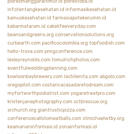
polresmanggaraitimur.id
polrestoba.id
infotentangkesehatan.id
informasikesehatan.id
kamuskesehatan.id
farmasiapotekerumm.id
kabarmataram.id
cakelifeeveryday.com
beansandgreens.org
conservationsolutions.org
curbearth.com
pacificocolombia.org
topfoodish.com
hello-trove.com
pmigconference.com
lesleyreynolds.com
tomulrichphotos.com
eventfulweddingplanning.com
kowloonbaybrewery.com
lachilenita.com
abgolo.com
oregopilot.com
costaricacasadaretodream.com
myfortworthpodiatrist.com
yogaretreatpro.com
kristenjanephotography.com
sctbrescue.org
srchurch.org
giantrusticpizza.com
conferencecallstomeatballs.com
stmichaelwtby.org
keamananinformasi.id
zonainformasi.id