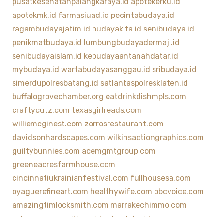
pusatkesehatanpalangkaraya.id
apotekerku.id
apotekmk.id
farmasiuad.id
pecintabudaya.id
ragambudayajatim.id
budayakita.id
senibudaya.id
penikmatbudaya.id
lumbungbudayadermaji.id
senibudayaislam.id
kebudayaantanahdatar.id
mybudaya.id
wartabudayasanggau.id
sribudaya.id
simerdupolresbatang.id
satlantaspolresklaten.id
buffalogrovechamber.org
eatdrinkdishmpls.com
craftycutz.com
texasgirlreads.com
williemcginest.com
zorrosrestaurant.com
davidsonhardscapes.com
wilkinsactiongraphics.com
guiltybunnies.com
acemgmtgroup.com
greeneacresfarmhouse.com
cincinnatiukrainianfestival.com
fullhousesa.com
oyaguerefineart.com
healthywife.com
pbcvoice.com
amazingtimlocksmith.com
marrakechimmo.com