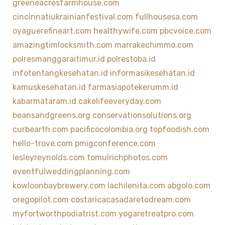
greeneacresfarmhouse.com
cincinnatiukrainianfestival.com
fullhousesa.com
oyaguerefineart.com
healthywife.com
pbcvoice.com
amazingtimlocksmith.com
marrakechimmo.com
polresmanggaraitimur.id
polrestoba.id
infotentangkesehatan.id
informasikesehatan.id
kamuskesehatan.id
farmasiapotekerumm.id
kabarmataram.id
cakelifeeveryday.com
beansandgreens.org
conservationsolutions.org
curbearth.com
pacificocolombia.org
topfoodish.com
hello-trove.com
pmigconference.com
lesleyreynolds.com
tomulrichphotos.com
eventfulweddingplanning.com
kowloonbaybrewery.com
lachilenita.com
abgolo.com
oregopilot.com
costaricacasadaretodream.com
myfortworthpodiatrist.com
yogaretreatpro.com