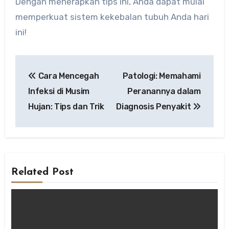
Dengan menerapkan tips ini, Anda dapat mulai
memperkuat sistem kekebalan tubuh Anda hari
ini!
Post
Cara Mencegah
Patologi: Memahami
navigation
Infeksi di Musim
Peranannya dalam
Hujan: Tips dan Trik
Diagnosis Penyakit
Related Post