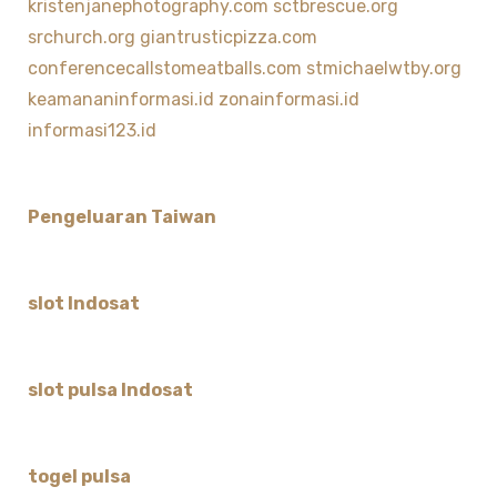
kristenjanephotography.com
sctbrescue.org
srchurch.org
giantrusticpizza.com
conferencecallstomeatballs.com
stmichaelwtby.org
keamananinformasi.id
zonainformasi.id
informasi123.id
Pengeluaran Taiwan
slot Indosat
slot pulsa Indosat
togel pulsa