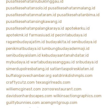
pusatkesehatanlubuklinggau.id
pusatkesehatansolo.id
pusatkesehatanmalang.id
pusatkesehatanmataram.id
pusatkesehatanbima.id
pusatkesehatansingkawang.id
pusatkesehatanpalangkaraya.id
apotekerku.id
apotekmk.id
farmasiuad.id
pecintabudaya.id
ragambudayajatim.id
budayakita.id
senibudaya.id
penikmatbudaya.id
lumbungbudayadermaji.id
senibudayaislam.id
kebudayaantanahdatar.id
mybudaya.id
wartabudayasanggau.id
sribudaya.id
simerdupolresbatang.id
satlantaspolresklaten.id
buffalogrovechamber.org
eatdrinkdishmpls.com
craftycutz.com
texasgirlreads.com
williemcginest.com
zorrosrestaurant.com
davidsonhardscapes.com
wilkinsactiongraphics.com
guiltybunnies.com
acemgmtgroup.com