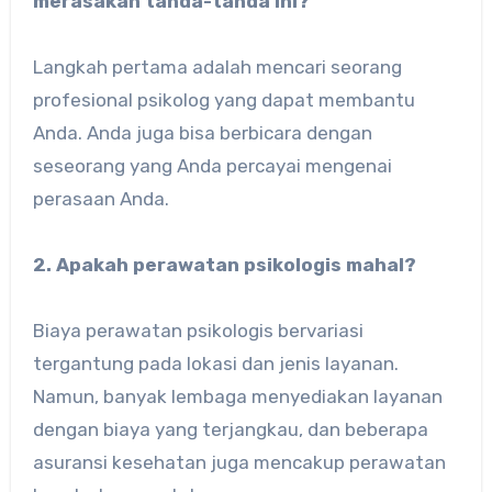
merasakan tanda-tanda ini?
Langkah pertama adalah mencari seorang
profesional psikolog yang dapat membantu
Anda. Anda juga bisa berbicara dengan
seseorang yang Anda percayai mengenai
perasaan Anda.
2. Apakah perawatan psikologis mahal?
Biaya perawatan psikologis bervariasi
tergantung pada lokasi dan jenis layanan.
Namun, banyak lembaga menyediakan layanan
dengan biaya yang terjangkau, dan beberapa
asuransi kesehatan juga mencakup perawatan