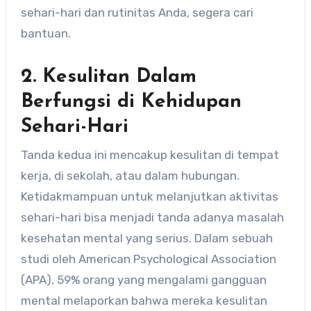
sehari-hari dan rutinitas Anda, segera cari
bantuan.
2. Kesulitan Dalam
Berfungsi di Kehidupan
Sehari-Hari
Tanda kedua ini mencakup kesulitan di tempat
kerja, di sekolah, atau dalam hubungan.
Ketidakmampuan untuk melanjutkan aktivitas
sehari-hari bisa menjadi tanda adanya masalah
kesehatan mental yang serius. Dalam sebuah
studi oleh American Psychological Association
(APA), 59% orang yang mengalami gangguan
mental melaporkan bahwa mereka kesulitan