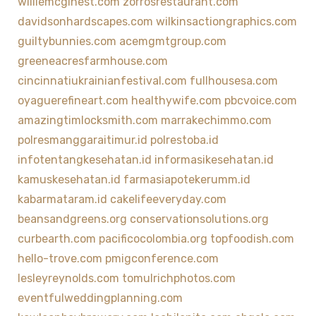
williemcginest.com
zorrosrestaurant.com
davidsonhardscapes.com
wilkinsactiongraphics.com
guiltybunnies.com
acemgmtgroup.com
greeneacresfarmhouse.com
cincinnatiukrainianfestival.com
fullhousesa.com
oyaguerefineart.com
healthywife.com
pbcvoice.com
amazingtimlocksmith.com
marrakechimmo.com
polresmanggaraitimur.id
polrestoba.id
infotentangkesehatan.id
informasikesehatan.id
kamuskesehatan.id
farmasiapotekerumm.id
kabarmataram.id
cakelifeeveryday.com
beansandgreens.org
conservationsolutions.org
curbearth.com
pacificocolombia.org
topfoodish.com
hello-trove.com
pmigconference.com
lesleyreynolds.com
tomulrichphotos.com
eventfulweddingplanning.com