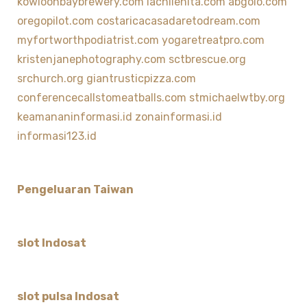
kowloonbaybrewery.com
lachilenita.com
abgolo.com
oregopilot.com
costaricacasadaretodream.com
myfortworthpodiatrist.com
yogaretreatpro.com
kristenjanephotography.com
sctbrescue.org
srchurch.org
giantrusticpizza.com
conferencecallstomeatballs.com
stmichaelwtby.org
keamananinformasi.id
zonainformasi.id
informasi123.id
Pengeluaran Taiwan
slot Indosat
slot pulsa Indosat