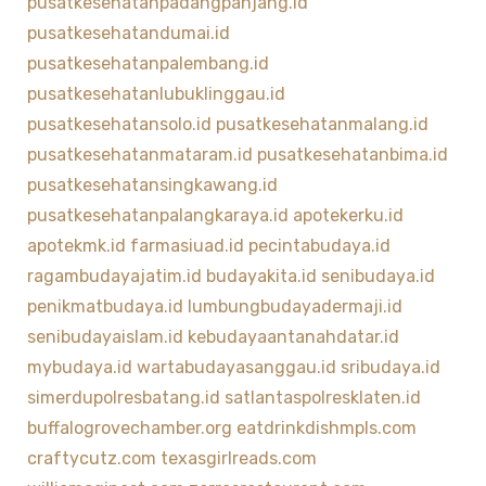
pusatkesehatanpadangpanjang.id
pusatkesehatandumai.id
pusatkesehatanpalembang.id
pusatkesehatanlubuklinggau.id
pusatkesehatansolo.id
pusatkesehatanmalang.id
pusatkesehatanmataram.id
pusatkesehatanbima.id
pusatkesehatansingkawang.id
pusatkesehatanpalangkaraya.id
apotekerku.id
apotekmk.id
farmasiuad.id
pecintabudaya.id
ragambudayajatim.id
budayakita.id
senibudaya.id
penikmatbudaya.id
lumbungbudayadermaji.id
senibudayaislam.id
kebudayaantanahdatar.id
mybudaya.id
wartabudayasanggau.id
sribudaya.id
simerdupolresbatang.id
satlantaspolresklaten.id
buffalogrovechamber.org
eatdrinkdishmpls.com
craftycutz.com
texasgirlreads.com