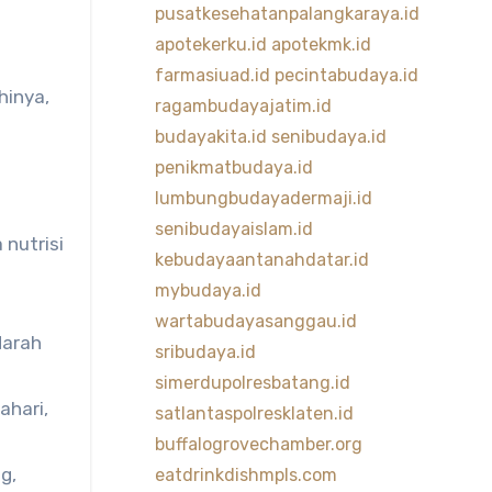
pusatkesehatanpalangkaraya.id
apotekerku.id
apotekmk.id
farmasiuad.id
pecintabudaya.id
hinya,
ragambudayajatim.id
budayakita.id
senibudaya.id
penikmatbudaya.id
lumbungbudayadermaji.id
senibudayaislam.id
nutrisi
kebudayaantanahdatar.id
mybudaya.id
wartabudayasanggau.id
darah
sribudaya.id
simerdupolresbatang.id
ahari,
satlantaspolresklaten.id
buffalogrovechamber.org
g,
eatdrinkdishmpls.com