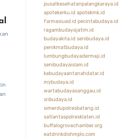
pusatkesehatanpalangkaraya.id
apotekerku.id
apotekmk.id
al
farmasiuad.id
pecintabudaya.id
ragambudayajatim.id
rkan
budayakita.id
senibudaya.id
penikmatbudaya.id
lumbungbudayadermaji.id
senibudayaislam.id
kebudayaantanahdatar.id
mybudaya.id
tin
wartabudayasanggau.id
tan
sribudaya.id
simerdupolresbatang.id
satlantaspolresklaten.id
buffalogrovechamber.org
eatdrinkdishmpls.com