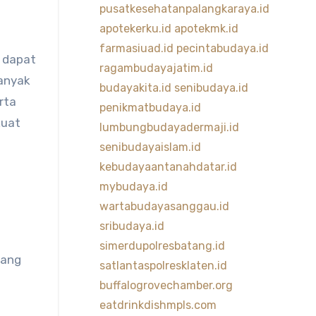
pusatkesehatanpalangkaraya.id
apotekerku.id
apotekmk.id
farmasiuad.id
pecintabudaya.id
h dapat
ragambudayajatim.id
banyak
budayakita.id
senibudaya.id
rta
penikmatbudaya.id
kuat
lumbungbudayadermaji.id
senibudayaislam.id
kebudayaantanahdatar.id
mybudaya.id
wartabudayasanggau.id
sribudaya.id
simerdupolresbatang.id
yang
satlantaspolresklaten.id
buffalogrovechamber.org
eatdrinkdishmpls.com