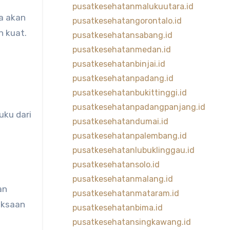
pusatkesehatanmalukuutara.id
a akan
pusatkesehatangorontalo.id
n kuat.
pusatkesehatansabang.id
pusatkesehatanmedan.id
pusatkesehatanbinjai.id
pusatkesehatanpadang.id
pusatkesehatanbukittinggi.id
pusatkesehatanpadangpanjang.id
uku dari
pusatkesehatandumai.id
pusatkesehatanpalembang.id
pusatkesehatanlubuklinggau.id
pusatkesehatansolo.id
pusatkesehatanmalang.id
an
pusatkesehatanmataram.id
iksaan
pusatkesehatanbima.id
pusatkesehatansingkawang.id