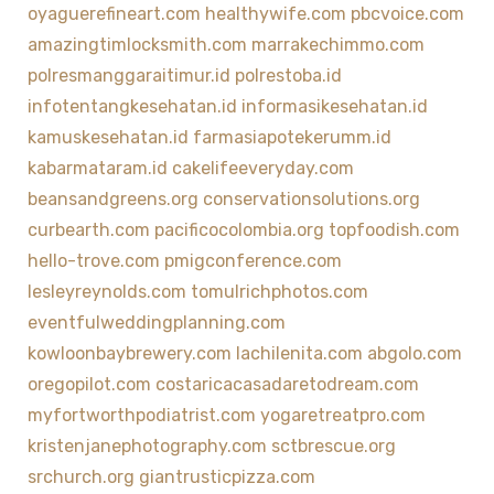
oyaguerefineart.com
healthywife.com
pbcvoice.com
amazingtimlocksmith.com
marrakechimmo.com
polresmanggaraitimur.id
polrestoba.id
infotentangkesehatan.id
informasikesehatan.id
kamuskesehatan.id
farmasiapotekerumm.id
kabarmataram.id
cakelifeeveryday.com
beansandgreens.org
conservationsolutions.org
curbearth.com
pacificocolombia.org
topfoodish.com
hello-trove.com
pmigconference.com
lesleyreynolds.com
tomulrichphotos.com
eventfulweddingplanning.com
kowloonbaybrewery.com
lachilenita.com
abgolo.com
oregopilot.com
costaricacasadaretodream.com
myfortworthpodiatrist.com
yogaretreatpro.com
kristenjanephotography.com
sctbrescue.org
srchurch.org
giantrusticpizza.com