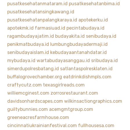
pusatkesehatanmataram.id
pusatkesehatanbima.id
pusatkesehatansingkawang.id
pusatkesehatanpalangkaraya.id
apotekerku.id
apotekmk.id
farmasiuad.id
pecintabudaya.id
ragambudayajatim.id
budayakita.id
senibudaya.id
penikmatbudaya.id
lumbungbudayadermaji.id
senibudayaislam.id
kebudayaantanahdatar.id
mybudaya.id
wartabudayasanggau.id
sribudaya.id
simerdupolresbatang.id
satlantaspolresklaten.id
buffalogrovechamber.org
eatdrinkdishmpls.com
craftycutz.com
texasgirlreads.com
williemcginest.com
zorrosrestaurant.com
davidsonhardscapes.com
wilkinsactiongraphics.com
guiltybunnies.com
acemgmtgroup.com
greeneacresfarmhouse.com
cincinnatiukrainianfestival.com
fullhousesa.com