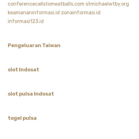
conferencecallstomeatballs.com
stmichaelwtby.org
keamananinformasi.id
zonainformasi.id
informasi123.id
Pengeluaran Taiwan
slot Indosat
slot pulsa Indosat
togel pulsa