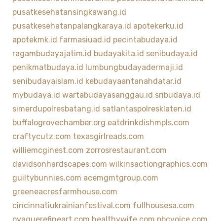
pusatkesehatansingkawang.id
pusatkesehatanpalangkaraya.id
apotekerku.id
apotekmk.id
farmasiuad.id
pecintabudaya.id
ragambudayajatim.id
budayakita.id
senibudaya.id
penikmatbudaya.id
lumbungbudayadermaji.id
senibudayaislam.id
kebudayaantanahdatar.id
mybudaya.id
wartabudayasanggau.id
sribudaya.id
simerdupolresbatang.id
satlantaspolresklaten.id
buffalogrovechamber.org
eatdrinkdishmpls.com
craftycutz.com
texasgirlreads.com
williemcginest.com
zorrosrestaurant.com
davidsonhardscapes.com
wilkinsactiongraphics.com
guiltybunnies.com
acemgmtgroup.com
greeneacresfarmhouse.com
cincinnatiukrainianfestival.com
fullhousesa.com
oyaguerefineart.com
healthywife.com
pbcvoice.com