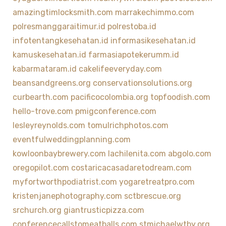
amazingtimlocksmith.com
marrakechimmo.com
polresmanggaraitimur.id
polrestoba.id
infotentangkesehatan.id
informasikesehatan.id
kamuskesehatan.id
farmasiapotekerumm.id
kabarmataram.id
cakelifeeveryday.com
beansandgreens.org
conservationsolutions.org
curbearth.com
pacificocolombia.org
topfoodish.com
hello-trove.com
pmigconference.com
lesleyreynolds.com
tomulrichphotos.com
eventfulweddingplanning.com
kowloonbaybrewery.com
lachilenita.com
abgolo.com
oregopilot.com
costaricacasadaretodream.com
myfortworthpodiatrist.com
yogaretreatpro.com
kristenjanephotography.com
sctbrescue.org
srchurch.org
giantrusticpizza.com
conferencecallstomeatballs.com
stmichaelwtby.org