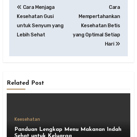
Post
Cara Menjaga
Cara
navigation
Kesehatan Gusi
Mempertahankan
untuk Senyum yang
Kesehatan Betis
Lebih Sehat
yang Optimal Setiap
Hari
Related Post
Keesehatan
Panduan Lengkap Menu Makanan Indah
Sehat untuk Keluarga