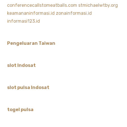
conferencecallstomeatballs.com
stmichaelwtby.org
keamananinformasi.id
zonainformasi.id
informasi123.id
Pengeluaran Taiwan
slot Indosat
slot pulsa Indosat
togel pulsa