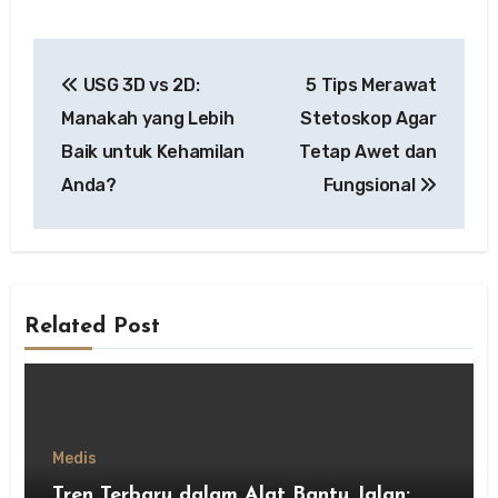
Post
USG 3D vs 2D:
5 Tips Merawat
navigation
Manakah yang Lebih
Stetoskop Agar
Baik untuk Kehamilan
Tetap Awet dan
Anda?
Fungsional
Related Post
Medis
Tren Terbaru dalam Alat Bantu Jalan: