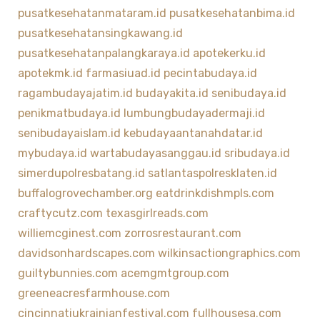
pusatkesehatanmataram.id
pusatkesehatanbima.id
pusatkesehatansingkawang.id
pusatkesehatanpalangkaraya.id
apotekerku.id
apotekmk.id
farmasiuad.id
pecintabudaya.id
ragambudayajatim.id
budayakita.id
senibudaya.id
penikmatbudaya.id
lumbungbudayadermaji.id
senibudayaislam.id
kebudayaantanahdatar.id
mybudaya.id
wartabudayasanggau.id
sribudaya.id
simerdupolresbatang.id
satlantaspolresklaten.id
buffalogrovechamber.org
eatdrinkdishmpls.com
craftycutz.com
texasgirlreads.com
williemcginest.com
zorrosrestaurant.com
davidsonhardscapes.com
wilkinsactiongraphics.com
guiltybunnies.com
acemgmtgroup.com
greeneacresfarmhouse.com
cincinnatiukrainianfestival.com
fullhousesa.com