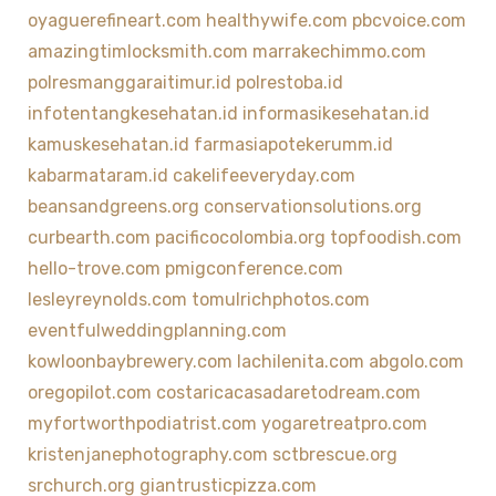
oyaguerefineart.com
healthywife.com
pbcvoice.com
amazingtimlocksmith.com
marrakechimmo.com
polresmanggaraitimur.id
polrestoba.id
infotentangkesehatan.id
informasikesehatan.id
kamuskesehatan.id
farmasiapotekerumm.id
kabarmataram.id
cakelifeeveryday.com
beansandgreens.org
conservationsolutions.org
curbearth.com
pacificocolombia.org
topfoodish.com
hello-trove.com
pmigconference.com
lesleyreynolds.com
tomulrichphotos.com
eventfulweddingplanning.com
kowloonbaybrewery.com
lachilenita.com
abgolo.com
oregopilot.com
costaricacasadaretodream.com
myfortworthpodiatrist.com
yogaretreatpro.com
kristenjanephotography.com
sctbrescue.org
srchurch.org
giantrusticpizza.com