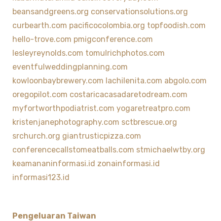
beansandgreens.org
conservationsolutions.org
curbearth.com
pacificocolombia.org
topfoodish.com
hello-trove.com
pmigconference.com
lesleyreynolds.com
tomulrichphotos.com
eventfulweddingplanning.com
kowloonbaybrewery.com
lachilenita.com
abgolo.com
oregopilot.com
costaricacasadaretodream.com
myfortworthpodiatrist.com
yogaretreatpro.com
kristenjanephotography.com
sctbrescue.org
srchurch.org
giantrusticpizza.com
conferencecallstomeatballs.com
stmichaelwtby.org
keamananinformasi.id
zonainformasi.id
informasi123.id
Pengeluaran Taiwan