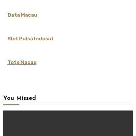
Data Macau
Slot Pulsa Indosat
Toto Macau
You Missed