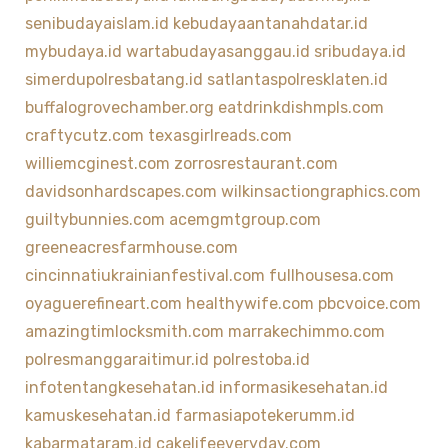
senibudayaislam.id
kebudayaantanahdatar.id
mybudaya.id
wartabudayasanggau.id
sribudaya.id
simerdupolresbatang.id
satlantaspolresklaten.id
buffalogrovechamber.org
eatdrinkdishmpls.com
craftycutz.com
texasgirlreads.com
williemcginest.com
zorrosrestaurant.com
davidsonhardscapes.com
wilkinsactiongraphics.com
guiltybunnies.com
acemgmtgroup.com
greeneacresfarmhouse.com
cincinnatiukrainianfestival.com
fullhousesa.com
oyaguerefineart.com
healthywife.com
pbcvoice.com
amazingtimlocksmith.com
marrakechimmo.com
polresmanggaraitimur.id
polrestoba.id
infotentangkesehatan.id
informasikesehatan.id
kamuskesehatan.id
farmasiapotekerumm.id
kabarmataram.id
cakelifeeveryday.com