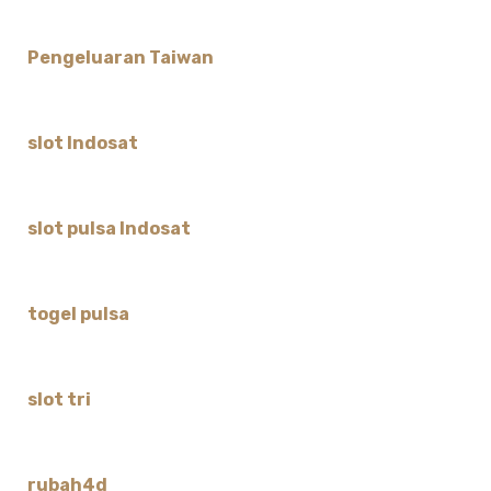
Pengeluaran Taiwan
slot Indosat
slot pulsa Indosat
togel pulsa
slot tri
rubah4d