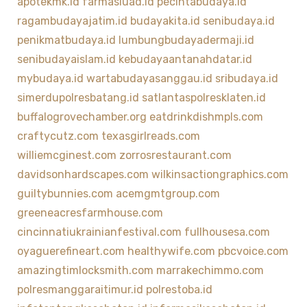
apotekmk.id
farmasiuad.id
pecintabudaya.id
ragambudayajatim.id
budayakita.id
senibudaya.id
penikmatbudaya.id
lumbungbudayadermaji.id
senibudayaislam.id
kebudayaantanahdatar.id
mybudaya.id
wartabudayasanggau.id
sribudaya.id
simerdupolresbatang.id
satlantaspolresklaten.id
buffalogrovechamber.org
eatdrinkdishmpls.com
craftycutz.com
texasgirlreads.com
williemcginest.com
zorrosrestaurant.com
davidsonhardscapes.com
wilkinsactiongraphics.com
guiltybunnies.com
acemgmtgroup.com
greeneacresfarmhouse.com
cincinnatiukrainianfestival.com
fullhousesa.com
oyaguerefineart.com
healthywife.com
pbcvoice.com
amazingtimlocksmith.com
marrakechimmo.com
polresmanggaraitimur.id
polrestoba.id