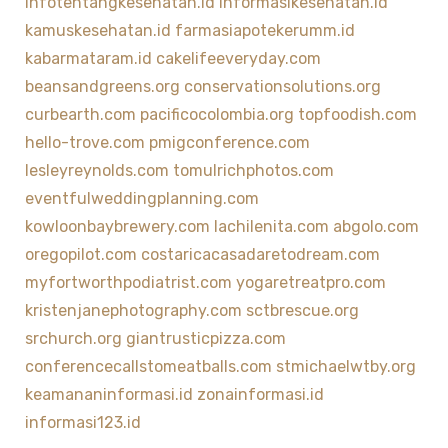
infotentangkesehatan.id
informasikesehatan.id
kamuskesehatan.id
farmasiapotekerumm.id
kabarmataram.id
cakelifeeveryday.com
beansandgreens.org
conservationsolutions.org
curbearth.com
pacificocolombia.org
topfoodish.com
hello-trove.com
pmigconference.com
lesleyreynolds.com
tomulrichphotos.com
eventfulweddingplanning.com
kowloonbaybrewery.com
lachilenita.com
abgolo.com
oregopilot.com
costaricacasadaretodream.com
myfortworthpodiatrist.com
yogaretreatpro.com
kristenjanephotography.com
sctbrescue.org
srchurch.org
giantrusticpizza.com
conferencecallstomeatballs.com
stmichaelwtby.org
keamananinformasi.id
zonainformasi.id
informasi123.id