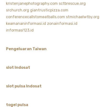
kristenjanephotography.com
sctbrescue.org
srchurch.org
giantrusticpizza.com
conferencecallstomeatballs.com
stmichaelwtby.org
keamananinformasi.id
zonainformasi.id
informasi123.id
Pengeluaran Taiwan
slot Indosat
slot pulsa Indosat
togel pulsa