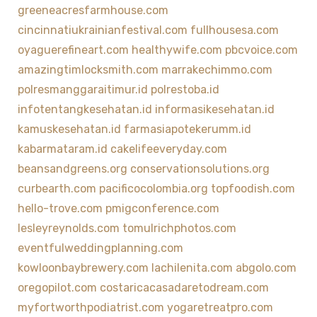
greeneacresfarmhouse.com
cincinnatiukrainianfestival.com
fullhousesa.com
oyaguerefineart.com
healthywife.com
pbcvoice.com
amazingtimlocksmith.com
marrakechimmo.com
polresmanggaraitimur.id
polrestoba.id
infotentangkesehatan.id
informasikesehatan.id
kamuskesehatan.id
farmasiapotekerumm.id
kabarmataram.id
cakelifeeveryday.com
beansandgreens.org
conservationsolutions.org
curbearth.com
pacificocolombia.org
topfoodish.com
hello-trove.com
pmigconference.com
lesleyreynolds.com
tomulrichphotos.com
eventfulweddingplanning.com
kowloonbaybrewery.com
lachilenita.com
abgolo.com
oregopilot.com
costaricacasadaretodream.com
myfortworthpodiatrist.com
yogaretreatpro.com