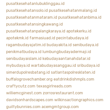
pusatkesehatanlubuklinggau.id
pusatkesehatansolo.id
pusatkesehatanmalang.id
pusatkesehatanmataram.id
pusatkesehatanbima.id
pusatkesehatansingkawang.id
pusatkesehatanpalangkaraya.id
apotekerku.id
apotekmk.id
farmasiuad.id
pecintabudaya.id
ragambudayajatim.id
budayakita.id
senibudaya.id
penikmatbudaya.id
lumbungbudayadermaji.id
senibudayaislam.id
kebudayaantanahdatar.id
mybudaya.id
wartabudayasanggau.id
sribudaya.id
simerdupolresbatang.id
satlantaspolresklaten.id
buffalogrovechamber.org
eatdrinkdishmpls.com
craftycutz.com
texasgirlreads.com
williemcginest.com
zorrosrestaurant.com
davidsonhardscapes.com
wilkinsactiongraphics.com
guiltybunnies.com
acemgmtgroup.com