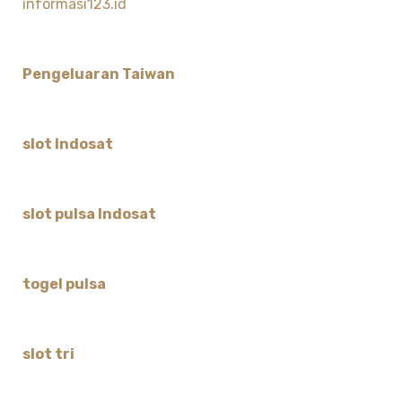
informasi123.id
Pengeluaran Taiwan
slot Indosat
slot pulsa Indosat
togel pulsa
slot tri