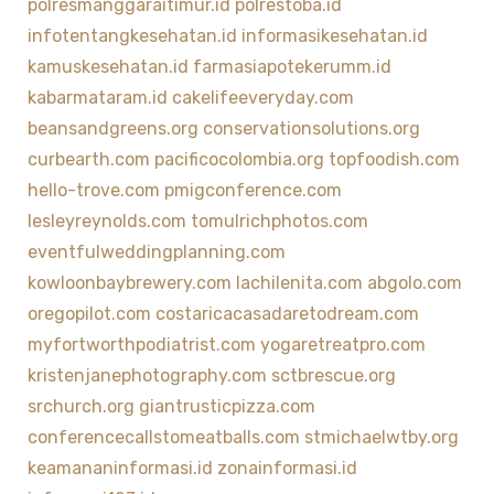
polresmanggaraitimur.id
polrestoba.id
infotentangkesehatan.id
informasikesehatan.id
kamuskesehatan.id
farmasiapotekerumm.id
kabarmataram.id
cakelifeeveryday.com
beansandgreens.org
conservationsolutions.org
curbearth.com
pacificocolombia.org
topfoodish.com
hello-trove.com
pmigconference.com
lesleyreynolds.com
tomulrichphotos.com
eventfulweddingplanning.com
kowloonbaybrewery.com
lachilenita.com
abgolo.com
oregopilot.com
costaricacasadaretodream.com
myfortworthpodiatrist.com
yogaretreatpro.com
kristenjanephotography.com
sctbrescue.org
srchurch.org
giantrusticpizza.com
conferencecallstomeatballs.com
stmichaelwtby.org
keamananinformasi.id
zonainformasi.id