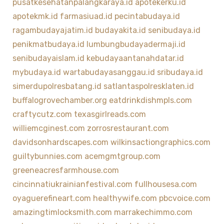
pusatkesehatanpalangkaraya.id
apotekerku.id
apotekmk.id
farmasiuad.id
pecintabudaya.id
ragambudayajatim.id
budayakita.id
senibudaya.id
penikmatbudaya.id
lumbungbudayadermaji.id
senibudayaislam.id
kebudayaantanahdatar.id
mybudaya.id
wartabudayasanggau.id
sribudaya.id
simerdupolresbatang.id
satlantaspolresklaten.id
buffalogrovechamber.org
eatdrinkdishmpls.com
craftycutz.com
texasgirlreads.com
williemcginest.com
zorrosrestaurant.com
davidsonhardscapes.com
wilkinsactiongraphics.com
guiltybunnies.com
acemgmtgroup.com
greeneacresfarmhouse.com
cincinnatiukrainianfestival.com
fullhousesa.com
oyaguerefineart.com
healthywife.com
pbcvoice.com
amazingtimlocksmith.com
marrakechimmo.com