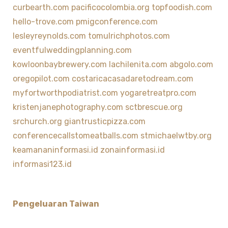
curbearth.com
pacificocolombia.org
topfoodish.com
hello-trove.com
pmigconference.com
lesleyreynolds.com
tomulrichphotos.com
eventfulweddingplanning.com
kowloonbaybrewery.com
lachilenita.com
abgolo.com
oregopilot.com
costaricacasadaretodream.com
myfortworthpodiatrist.com
yogaretreatpro.com
kristenjanephotography.com
sctbrescue.org
srchurch.org
giantrusticpizza.com
conferencecallstomeatballs.com
stmichaelwtby.org
keamananinformasi.id
zonainformasi.id
informasi123.id
Pengeluaran Taiwan