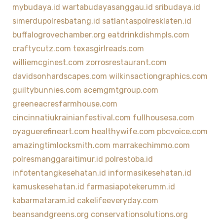
mybudaya.id
wartabudayasanggau.id
sribudaya.id
simerdupolresbatang.id
satlantaspolresklaten.id
buffalogrovechamber.org
eatdrinkdishmpls.com
craftycutz.com
texasgirlreads.com
williemcginest.com
zorrosrestaurant.com
davidsonhardscapes.com
wilkinsactiongraphics.com
guiltybunnies.com
acemgmtgroup.com
greeneacresfarmhouse.com
cincinnatiukrainianfestival.com
fullhousesa.com
oyaguerefineart.com
healthywife.com
pbcvoice.com
amazingtimlocksmith.com
marrakechimmo.com
polresmanggaraitimur.id
polrestoba.id
infotentangkesehatan.id
informasikesehatan.id
kamuskesehatan.id
farmasiapotekerumm.id
kabarmataram.id
cakelifeeveryday.com
beansandgreens.org
conservationsolutions.org