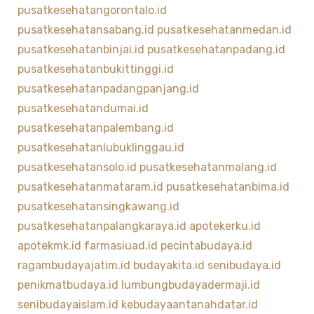
pusatkesehatangorontalo.id
pusatkesehatansabang.id
pusatkesehatanmedan.id
pusatkesehatanbinjai.id
pusatkesehatanpadang.id
pusatkesehatanbukittinggi.id
pusatkesehatanpadangpanjang.id
pusatkesehatandumai.id
pusatkesehatanpalembang.id
pusatkesehatanlubuklinggau.id
pusatkesehatansolo.id
pusatkesehatanmalang.id
pusatkesehatanmataram.id
pusatkesehatanbima.id
pusatkesehatansingkawang.id
pusatkesehatanpalangkaraya.id
apotekerku.id
apotekmk.id
farmasiuad.id
pecintabudaya.id
ragambudayajatim.id
budayakita.id
senibudaya.id
penikmatbudaya.id
lumbungbudayadermaji.id
senibudayaislam.id
kebudayaantanahdatar.id