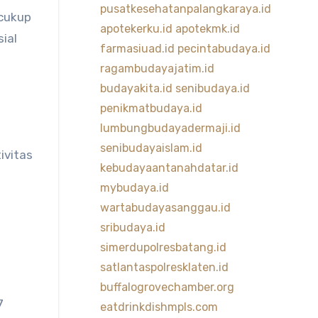
pusatkesehatanpalangkaraya.id
 cukup
apotekerku.id
apotekmk.id
ial
farmasiuad.id
pecintabudaya.id
ragambudayajatim.id
budayakita.id
senibudaya.id
penikmatbudaya.id
lumbungbudayadermaji.id
senibudayaislam.id
ivitas
kebudayaantanahdatar.id
mybudaya.id
wartabudayasanggau.id
sribudaya.id
simerdupolresbatang.id
satlantaspolresklaten.id
buffalogrovechamber.org
7
eatdrinkdishmpls.com