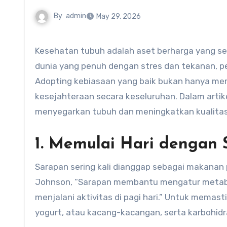
By
admin
May 29, 2026
Kesehatan tubuh adalah aset berharga yang sering kali kita lupakan di tengah kesibukan sehari-hari. Dalam
dunia yang penuh dengan stres dan tekanan, pe
Adopting kebiasaan yang baik bukan hanya mem
kesejahteraan secara keseluruhan. Dalam artike
menyegarkan tubuh dan meningkatkan kualitas h
1. Memulai Hari dengan
Sarapan sering kali dianggap sebagai makanan pa
Johnson, “Sarapan membantu mengatur metabo
menjalani aktivitas di pagi hari.” Untuk memast
yogurt, atau kacang-kacangan, serta karbohidr