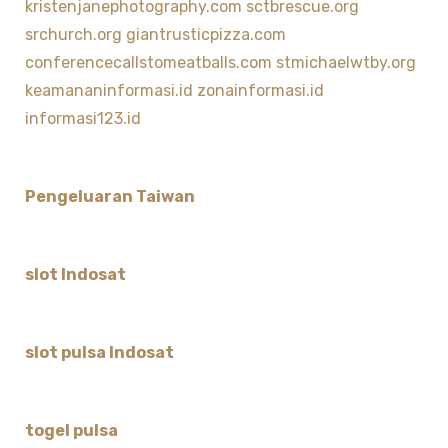
kristenjanephotography.com
sctbrescue.org
srchurch.org
giantrusticpizza.com
conferencecallstomeatballs.com
stmichaelwtby.org
keamananinformasi.id
zonainformasi.id
informasi123.id
Pengeluaran Taiwan
slot Indosat
slot pulsa Indosat
togel pulsa