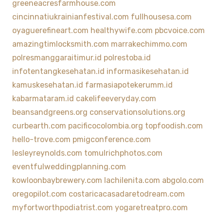
greeneacresfarmhouse.com
cincinnatiukrainianfestival.com
fullhousesa.com
oyaguerefineart.com
healthywife.com
pbcvoice.com
amazingtimlocksmith.com
marrakechimmo.com
polresmanggaraitimur.id
polrestoba.id
infotentangkesehatan.id
informasikesehatan.id
kamuskesehatan.id
farmasiapotekerumm.id
kabarmataram.id
cakelifeeveryday.com
beansandgreens.org
conservationsolutions.org
curbearth.com
pacificocolombia.org
topfoodish.com
hello-trove.com
pmigconference.com
lesleyreynolds.com
tomulrichphotos.com
eventfulweddingplanning.com
kowloonbaybrewery.com
lachilenita.com
abgolo.com
oregopilot.com
costaricacasadaretodream.com
myfortworthpodiatrist.com
yogaretreatpro.com