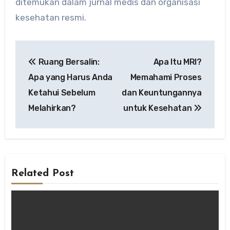
ditemukan dalam jurnal medis dan organisasi
kesehatan resmi.
Post
Ruang Bersalin:
Apa Itu MRI?
navigation
Apa yang Harus Anda
Memahami Proses
Ketahui Sebelum
dan Keuntungannya
Melahirkan?
untuk Kesehatan
Related Post