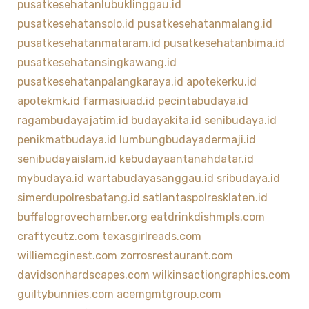
pusatkesehatanlubuklinggau.id
pusatkesehatansolo.id
pusatkesehatanmalang.id
pusatkesehatanmataram.id
pusatkesehatanbima.id
pusatkesehatansingkawang.id
pusatkesehatanpalangkaraya.id
apotekerku.id
apotekmk.id
farmasiuad.id
pecintabudaya.id
ragambudayajatim.id
budayakita.id
senibudaya.id
penikmatbudaya.id
lumbungbudayadermaji.id
senibudayaislam.id
kebudayaantanahdatar.id
mybudaya.id
wartabudayasanggau.id
sribudaya.id
simerdupolresbatang.id
satlantaspolresklaten.id
buffalogrovechamber.org
eatdrinkdishmpls.com
craftycutz.com
texasgirlreads.com
williemcginest.com
zorrosrestaurant.com
davidsonhardscapes.com
wilkinsactiongraphics.com
guiltybunnies.com
acemgmtgroup.com