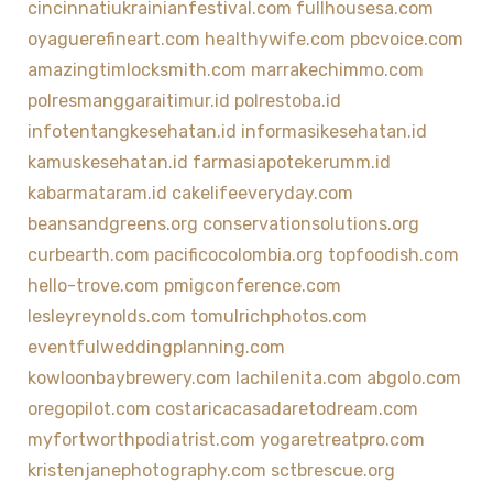
cincinnatiukrainianfestival.com
fullhousesa.com
oyaguerefineart.com
healthywife.com
pbcvoice.com
amazingtimlocksmith.com
marrakechimmo.com
polresmanggaraitimur.id
polrestoba.id
infotentangkesehatan.id
informasikesehatan.id
kamuskesehatan.id
farmasiapotekerumm.id
kabarmataram.id
cakelifeeveryday.com
beansandgreens.org
conservationsolutions.org
curbearth.com
pacificocolombia.org
topfoodish.com
hello-trove.com
pmigconference.com
lesleyreynolds.com
tomulrichphotos.com
eventfulweddingplanning.com
kowloonbaybrewery.com
lachilenita.com
abgolo.com
oregopilot.com
costaricacasadaretodream.com
myfortworthpodiatrist.com
yogaretreatpro.com
kristenjanephotography.com
sctbrescue.org