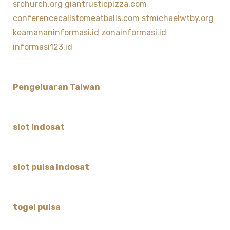
srchurch.org
giantrusticpizza.com
conferencecallstomeatballs.com
stmichaelwtby.org
keamananinformasi.id
zonainformasi.id
informasi123.id
Pengeluaran Taiwan
slot Indosat
slot pulsa Indosat
togel pulsa