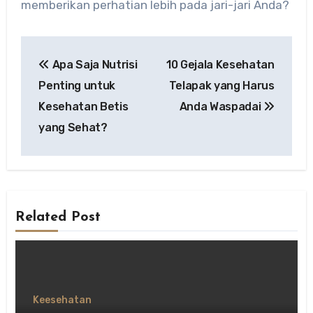
memberikan perhatian lebih pada jari-jari Anda?
Post
Apa Saja Nutrisi
10 Gejala Kesehatan
navigation
Penting untuk
Telapak yang Harus
Kesehatan Betis
Anda Waspadai
yang Sehat?
Related Post
Keesehatan