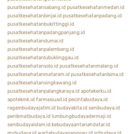
pusatkesehatansabang.id
pusatkesehatanmedan.id
pusatkesehatanbinjai.id
pusatkesehatanpadang.id
pusatkesehatanbukittinggi.id
pusatkesehatanpadangpanjang.id
pusatkesehatandumai.id
pusatkesehatanpalembang.id
pusatkesehatanlubuklinggau.id
pusatkesehatansolo.id
pusatkesehatanmalang.id
pusatkesehatanmataram.id
pusatkesehatanbima.id
pusatkesehatansingkawang.id
pusatkesehatanpalangkaraya.id
apotekerku.id
apotekmk.id
farmasiuad.id
pecintabudaya.id
ragambudayajatim.id
budayakita.id
senibudaya.id
penikmatbudaya.id
lumbungbudayadermaji.id
senibudayaislam.id
kebudayaantanahdatar.id
mybudaya.id
wartabudayasanggau.id
sribudaya.id