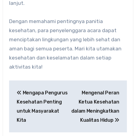
lanjut.
Dengan memahami pentingnya panitia
kesehatan, para penyelenggara acara dapat
menciptakan lingkungan yang lebih sehat dan
aman bagi semua peserta. Mari kita utamakan
kesehatan dan keselamatan dalam setiap
aktivitas kita!
Post
Mengapa Pengurus
Mengenal Peran
navigation
Kesehatan Penting
Ketua Kesehatan
untuk Masyarakat
dalam Meningkatkan
Kita
Kualitas Hidup