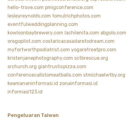
hello-trove.com
pmigconference.com
lesleyreynolds.com
tomulrichphotos.com
eventfulweddingplanning.com
kowloonbaybrewery.com
lachilenita.com
abgolo.com
oregopilot.com
costaricacasadaretodream.com
myfortworthpodiatrist.com
yogaretreatpro.com
kristenjanephotography.com
sctbrescue.org
srchurch.org
giantrusticpizza.com
conferencecallstomeatballs.com
stmichaelwtby.org
keamananinformasi.id
zonainformasi.id
informasi123.id
Pengeluaran Taiwan