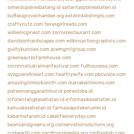
simerdupolresbatang.id
satlantaspolresklaten.id
buffalogrovechamber.org
eatdrinkdishmpls.com
craftycutz.com
texasgirlreads.com
williemcginest.com
zorrosrestaurant.com
davidsonhardscapes.com
wilkinsactiongraphics.com
guiltybunnies.com
acemgmtgroup.com
greeneacresfarmhouse.com
cincinnatiukrainianfestival.com
fullhousesa.com
oyaguerefineart.com
healthywife.com
pbcvoice.com
amazingtimlocksmith.com
marrakechimmo.com
polresmanggaraitimur.id
polrestoba.id
infotentangkesehatan.id
informasikesehatan.id
kamuskesehatan.id
farmasiapotekerumm.id
kabarmataram.id
cakelifeeveryday.com
beansandgreens.org
conservationsolutions.org
curbearth.com
pacificocolombia.org
topfoodish.com