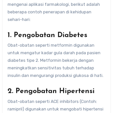
mengenai aplikasi farmakologi, berikut adalah
beberapa contoh penerapan di kehidupan
sehari-hari:
1. Pengobatan Diabetes
Obat-obatan seperti metformin digunakan
untuk mengatur kadar gula darah pada pasien
diabetes tipe 2. Metformin bekerja dengan
meningkatkan sensitivitas tubuh terhadap
insulin dan mengurangi produksi glukosa di hati.
2. Pengobatan Hipertensi
Obat-obatan seperti ACE inhibitors (Contoh:
ramipril) digunakan untuk mengobati hipertensi