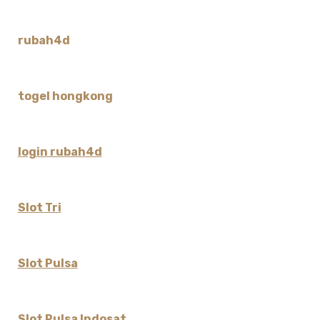
rubah4d
togel hongkong
login rubah4d
Slot Tri
Slot Pulsa
Slot Pulsa Indosat