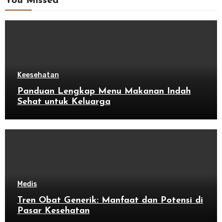
You Missed
Keesehatan
Panduan Lengkap Menu Makanan Indah
Sehat untuk Keluarga
Medis
Tren Obat Generik: Manfaat dan Potensi di
Pasar Kesehatan