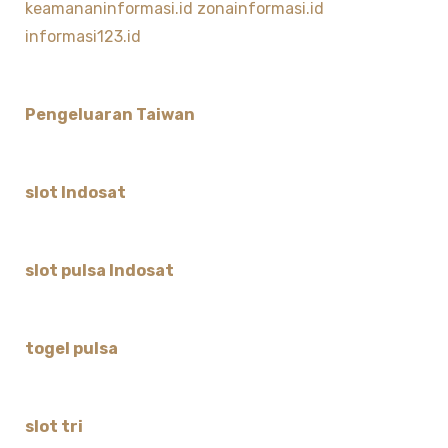
keamananinformasi.id
zonainformasi.id
informasi123.id
Pengeluaran Taiwan
slot Indosat
slot pulsa Indosat
togel pulsa
slot tri