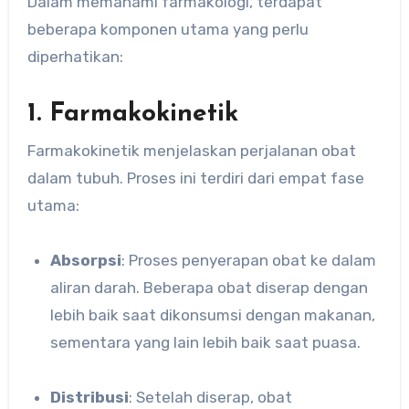
Dalam memahami farmakologi, terdapat
beberapa komponen utama yang perlu
diperhatikan:
1. Farmakokinetik
Farmakokinetik menjelaskan perjalanan obat
dalam tubuh. Proses ini terdiri dari empat fase
utama:
Absorpsi
: Proses penyerapan obat ke dalam
aliran darah. Beberapa obat diserap dengan
lebih baik saat dikonsumsi dengan makanan,
sementara yang lain lebih baik saat puasa.
Distribusi
: Setelah diserap, obat