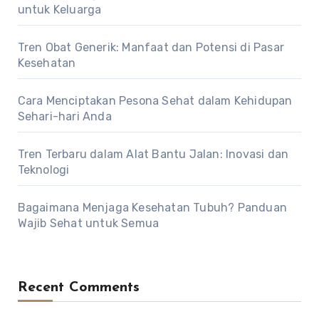
untuk Keluarga
Tren Obat Generik: Manfaat dan Potensi di Pasar
Kesehatan
Cara Menciptakan Pesona Sehat dalam Kehidupan
Sehari-hari Anda
Tren Terbaru dalam Alat Bantu Jalan: Inovasi dan
Teknologi
Bagaimana Menjaga Kesehatan Tubuh? Panduan
Wajib Sehat untuk Semua
Recent Comments