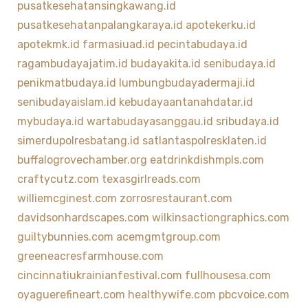
pusatkesehatansingkawang.id
pusatkesehatanpalangkaraya.id
apotekerku.id
apotekmk.id
farmasiuad.id
pecintabudaya.id
ragambudayajatim.id
budayakita.id
senibudaya.id
penikmatbudaya.id
lumbungbudayadermaji.id
senibudayaislam.id
kebudayaantanahdatar.id
mybudaya.id
wartabudayasanggau.id
sribudaya.id
simerdupolresbatang.id
satlantaspolresklaten.id
buffalogrovechamber.org
eatdrinkdishmpls.com
craftycutz.com
texasgirlreads.com
williemcginest.com
zorrosrestaurant.com
davidsonhardscapes.com
wilkinsactiongraphics.com
guiltybunnies.com
acemgmtgroup.com
greeneacresfarmhouse.com
cincinnatiukrainianfestival.com
fullhousesa.com
oyaguerefineart.com
healthywife.com
pbcvoice.com