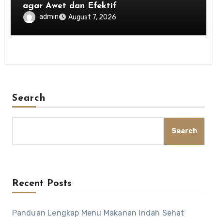
agar Awet dan Efektif
admin
August 7, 2026
Search
Search
Recent Posts
Panduan Lengkap Menu Makanan Indah Sehat