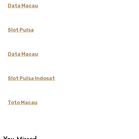
Data Macau
Slot Pulsa
Data Macau
Slot Pulsa Indosat
Toto Macau