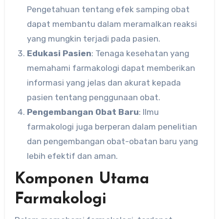
Pengetahuan tentang efek samping obat
dapat membantu dalam meramalkan reaksi
yang mungkin terjadi pada pasien.
Edukasi Pasien
: Tenaga kesehatan yang
memahami farmakologi dapat memberikan
informasi yang jelas dan akurat kepada
pasien tentang penggunaan obat.
Pengembangan Obat Baru
: Ilmu
farmakologi juga berperan dalam penelitian
dan pengembangan obat-obatan baru yang
lebih efektif dan aman.
Komponen Utama
Farmakologi