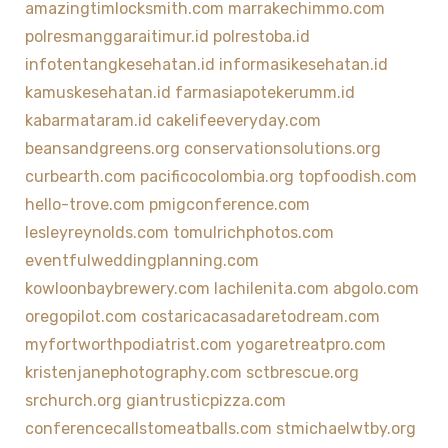
amazingtimlocksmith.com
marrakechimmo.com
polresmanggaraitimur.id
polrestoba.id
infotentangkesehatan.id
informasikesehatan.id
kamuskesehatan.id
farmasiapotekerumm.id
kabarmataram.id
cakelifeeveryday.com
beansandgreens.org
conservationsolutions.org
curbearth.com
pacificocolombia.org
topfoodish.com
hello-trove.com
pmigconference.com
lesleyreynolds.com
tomulrichphotos.com
eventfulweddingplanning.com
kowloonbaybrewery.com
lachilenita.com
abgolo.com
oregopilot.com
costaricacasadaretodream.com
myfortworthpodiatrist.com
yogaretreatpro.com
kristenjanephotography.com
sctbrescue.org
srchurch.org
giantrusticpizza.com
conferencecallstomeatballs.com
stmichaelwtby.org