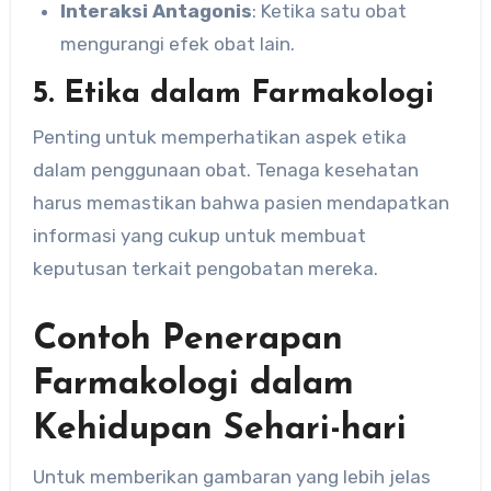
Interaksi Antagonis
: Ketika satu obat
mengurangi efek obat lain.
5. Etika dalam Farmakologi
Penting untuk memperhatikan aspek etika
dalam penggunaan obat. Tenaga kesehatan
harus memastikan bahwa pasien mendapatkan
informasi yang cukup untuk membuat
keputusan terkait pengobatan mereka.
Contoh Penerapan
Farmakologi dalam
Kehidupan Sehari-hari
Untuk memberikan gambaran yang lebih jelas