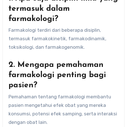
termasuk dalam
farmakologi?
Farmakologi terdiri dari beberapa disiplin,
termasuk farmakokinetik, farmakodinamik,
toksikologi, dan farmakogenomik.
2. Mengapa pemahaman
farmakologi penting bagi
pasien?
Pemahaman tentang farmakologi membantu
pasien mengetahui efek obat yang mereka
konsumsi, potensi efek samping, serta interaksi
dengan obat lain.