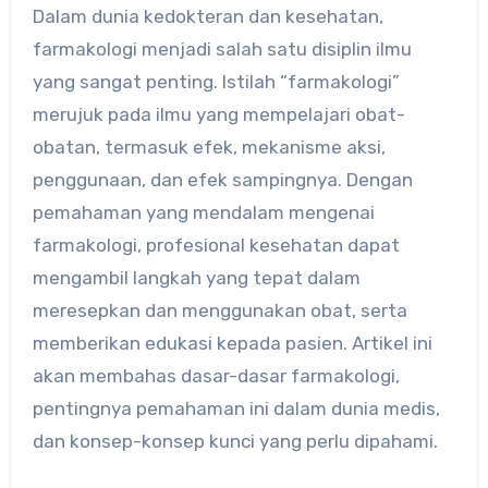
Dalam dunia kedokteran dan kesehatan,
farmakologi menjadi salah satu disiplin ilmu
yang sangat penting. Istilah “farmakologi”
merujuk pada ilmu yang mempelajari obat-
obatan, termasuk efek, mekanisme aksi,
penggunaan, dan efek sampingnya. Dengan
pemahaman yang mendalam mengenai
farmakologi, profesional kesehatan dapat
mengambil langkah yang tepat dalam
meresepkan dan menggunakan obat, serta
memberikan edukasi kepada pasien. Artikel ini
akan membahas dasar-dasar farmakologi,
pentingnya pemahaman ini dalam dunia medis,
dan konsep-konsep kunci yang perlu dipahami.