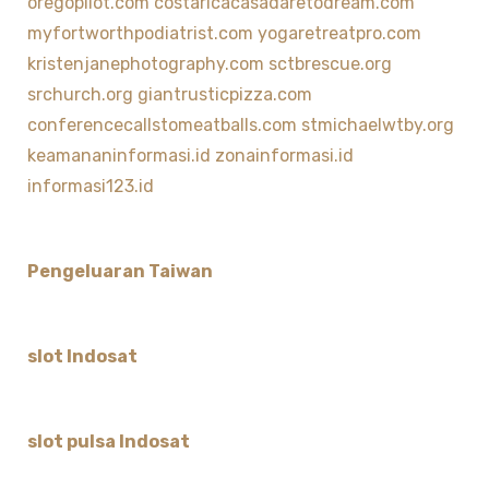
oregopilot.com
costaricacasadaretodream.com
myfortworthpodiatrist.com
yogaretreatpro.com
kristenjanephotography.com
sctbrescue.org
srchurch.org
giantrusticpizza.com
conferencecallstomeatballs.com
stmichaelwtby.org
keamananinformasi.id
zonainformasi.id
informasi123.id
Pengeluaran Taiwan
slot Indosat
slot pulsa Indosat