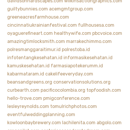
davidsonhardscapes.com
wilkinsactiongraphics.com
guiltybunnies.com
acemgmtgroup.com
greeneacresfarmhouse.com
cincinnatiukrainianfestival.com
fullhousesa.com
oyaguerefineart.com
healthywife.com
pbcvoice.com
amazingtimlocksmith.com
marrakechimmo.com
polresmanggaraitimur.id
polrestoba.id
infotentangkesehatan.id
informasikesehatan.id
kamuskesehatan.id
farmasiapotekerumm.id
kabarmataram.id
cakelifeeveryday.com
beansandgreens.org
conservationsolutions.org
curbearth.com
pacificocolombia.org
topfoodish.com
hello-trove.com
pmigconference.com
lesleyreynolds.com
tomulrichphotos.com
eventfulweddingplanning.com
kowloonbaybrewery.com
lachilenita.com
abgolo.com