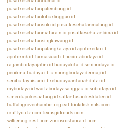
pusatkesehatandumai.id
pusatkesehatanpalembang.id
pusatkesehatanlubuklinggau.id
pusatkesehatansolo.id
pusatkesehatanmalang.id
pusatkesehatanmataram.id
pusatkesehatanbima.id
pusatkesehatansingkawang.id
pusatkesehatanpalangkaraya.id
apotekerku.id
apotekmk.id
farmasiuad.id
pecintabudaya.id
ragambudayajatim.id
budayakita.id
senibudaya.id
penikmatbudaya.id
lumbungbudayadermaji.id
senibudayaislam.id
kebudayaantanahdatar.id
mybudaya.id
wartabudayasanggau.id
sribudaya.id
simerdupolresbatang.id
satlantaspolresklaten.id
buffalogrovechamber.org
eatdrinkdishmpls.com
craftycutz.com
texasgirlreads.com
williemcginest.com
zorrosrestaurant.com