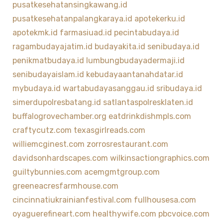
pusatkesehatansingkawang.id
pusatkesehatanpalangkaraya.id
apotekerku.id
apotekmk.id
farmasiuad.id
pecintabudaya.id
ragambudayajatim.id
budayakita.id
senibudaya.id
penikmatbudaya.id
lumbungbudayadermaji.id
senibudayaislam.id
kebudayaantanahdatar.id
mybudaya.id
wartabudayasanggau.id
sribudaya.id
simerdupolresbatang.id
satlantaspolresklaten.id
buffalogrovechamber.org
eatdrinkdishmpls.com
craftycutz.com
texasgirlreads.com
williemcginest.com
zorrosrestaurant.com
davidsonhardscapes.com
wilkinsactiongraphics.com
guiltybunnies.com
acemgmtgroup.com
greeneacresfarmhouse.com
cincinnatiukrainianfestival.com
fullhousesa.com
oyaguerefineart.com
healthywife.com
pbcvoice.com