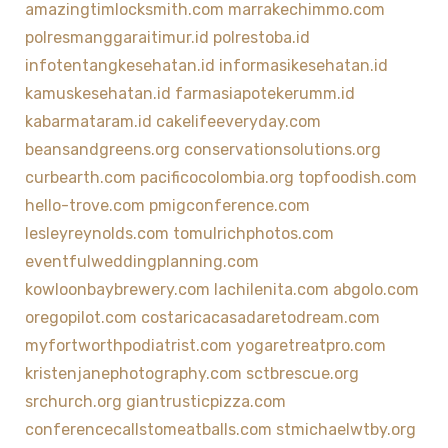
amazingtimlocksmith.com
marrakechimmo.com
polresmanggaraitimur.id
polrestoba.id
infotentangkesehatan.id
informasikesehatan.id
kamuskesehatan.id
farmasiapotekerumm.id
kabarmataram.id
cakelifeeveryday.com
beansandgreens.org
conservationsolutions.org
curbearth.com
pacificocolombia.org
topfoodish.com
hello-trove.com
pmigconference.com
lesleyreynolds.com
tomulrichphotos.com
eventfulweddingplanning.com
kowloonbaybrewery.com
lachilenita.com
abgolo.com
oregopilot.com
costaricacasadaretodream.com
myfortworthpodiatrist.com
yogaretreatpro.com
kristenjanephotography.com
sctbrescue.org
srchurch.org
giantrusticpizza.com
conferencecallstomeatballs.com
stmichaelwtby.org