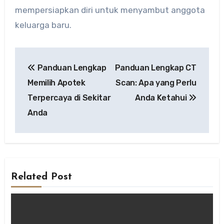
mempersiapkan diri untuk menyambut anggota
keluarga baru.
Post
Panduan Lengkap
Panduan Lengkap CT
navigation
Memilih Apotek
Scan: Apa yang Perlu
Terpercaya di Sekitar
Anda Ketahui
Anda
Related Post