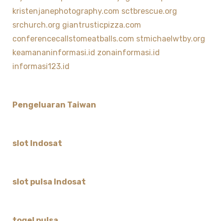
kristenjanephotography.com
sctbrescue.org
srchurch.org
giantrusticpizza.com
conferencecallstomeatballs.com
stmichaelwtby.org
keamananinformasi.id
zonainformasi.id
informasi123.id
Pengeluaran Taiwan
slot Indosat
slot pulsa Indosat
togel pulsa