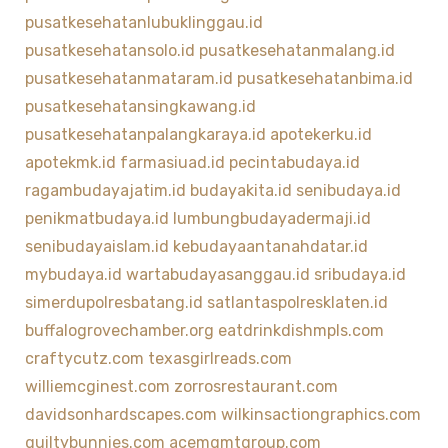
pusatkesehatanlubuklinggau.id
pusatkesehatansolo.id
pusatkesehatanmalang.id
pusatkesehatanmataram.id
pusatkesehatanbima.id
pusatkesehatansingkawang.id
pusatkesehatanpalangkaraya.id
apotekerku.id
apotekmk.id
farmasiuad.id
pecintabudaya.id
ragambudayajatim.id
budayakita.id
senibudaya.id
penikmatbudaya.id
lumbungbudayadermaji.id
senibudayaislam.id
kebudayaantanahdatar.id
mybudaya.id
wartabudayasanggau.id
sribudaya.id
simerdupolresbatang.id
satlantaspolresklaten.id
buffalogrovechamber.org
eatdrinkdishmpls.com
craftycutz.com
texasgirlreads.com
williemcginest.com
zorrosrestaurant.com
davidsonhardscapes.com
wilkinsactiongraphics.com
guiltybunnies.com
acemgmtgroup.com