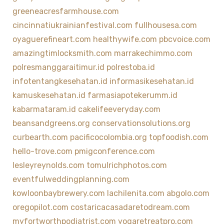
greeneacresfarmhouse.com
cincinnatiukrainianfestival.com
fullhousesa.com
oyaguerefineart.com
healthywife.com
pbcvoice.com
amazingtimlocksmith.com
marrakechimmo.com
polresmanggaraitimur.id
polrestoba.id
infotentangkesehatan.id
informasikesehatan.id
kamuskesehatan.id
farmasiapotekerumm.id
kabarmataram.id
cakelifeeveryday.com
beansandgreens.org
conservationsolutions.org
curbearth.com
pacificocolombia.org
topfoodish.com
hello-trove.com
pmigconference.com
lesleyreynolds.com
tomulrichphotos.com
eventfulweddingplanning.com
kowloonbaybrewery.com
lachilenita.com
abgolo.com
oregopilot.com
costaricacasadaretodream.com
myfortworthpodiatrist.com
yogaretreatpro.com