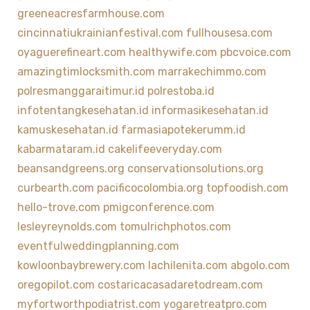
greeneacresfarmhouse.com
cincinnatiukrainianfestival.com
fullhousesa.com
oyaguerefineart.com
healthywife.com
pbcvoice.com
amazingtimlocksmith.com
marrakechimmo.com
polresmanggaraitimur.id
polrestoba.id
infotentangkesehatan.id
informasikesehatan.id
kamuskesehatan.id
farmasiapotekerumm.id
kabarmataram.id
cakelifeeveryday.com
beansandgreens.org
conservationsolutions.org
curbearth.com
pacificocolombia.org
topfoodish.com
hello-trove.com
pmigconference.com
lesleyreynolds.com
tomulrichphotos.com
eventfulweddingplanning.com
kowloonbaybrewery.com
lachilenita.com
abgolo.com
oregopilot.com
costaricacasadaretodream.com
myfortworthpodiatrist.com
yogaretreatpro.com