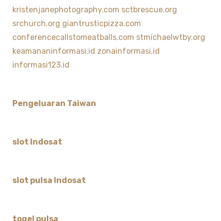
kristenjanephotography.com
sctbrescue.org
srchurch.org
giantrusticpizza.com
conferencecallstomeatballs.com
stmichaelwtby.org
keamananinformasi.id
zonainformasi.id
informasi123.id
Pengeluaran Taiwan
slot Indosat
slot pulsa Indosat
togel pulsa