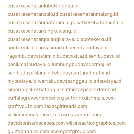
pusatkesehatanlubuklinggau.id
pusatkesehatansolo.id
pusatkesehatanmalang.id
pusatkesehatanmataram.id
pusatkesehatanbima.id
pusatkesehatansingkawang.id
pusatkesehatanpalangkaraya.id
apotekerku.id
apotekmk.id
farmasiuad.id
pecintabudaya.id
ragambudayajatim.id
budayakita.id
senibudaya.id
penikmatbudaya.id
lumbungbudayadermaji.id
senibudayaislam.id
kebudayaantanahdatar.id
mybudaya.id
wartabudayasanggau.id
sribudaya.id
simerdupolresbatang.id
satlantaspolresklaten.id
buffalogrovechamber.org
eatdrinkdishmpls.com
craftycutz.com
texasgirlreads.com
williemcginest.com
zorrosrestaurant.com
davidsonhardscapes.com
wilkinsactiongraphics.com
guiltybunnies.com
acemgmtgroup.com