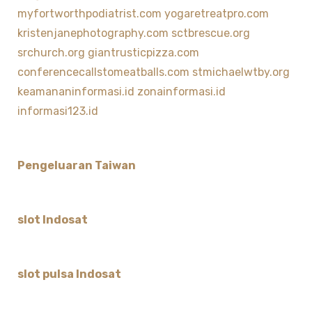
myfortworthpodiatrist.com
yogaretreatpro.com
kristenjanephotography.com
sctbrescue.org
srchurch.org
giantrusticpizza.com
conferencecallstomeatballs.com
stmichaelwtby.org
keamananinformasi.id
zonainformasi.id
informasi123.id
Pengeluaran Taiwan
slot Indosat
slot pulsa Indosat