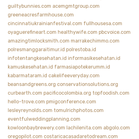
guiltybunnies.com
acemgmtgroup.com
greeneacresfarmhouse.com
cincinnatiukrainianfestival.com
fullhousesa.com
oyaguerefineart.com
healthywife.com
pbcvoice.com
amazingtimlocksmith.com
marrakechimmo.com
polresmanggaraitimur.id
polrestoba.id
infotentangkesehatan.id
informasikesehatan.id
kamuskesehatan.id
farmasiapotekerumm.id
kabarmataram.id
cakelifeeveryday.com
beansandgreens.org
conservationsolutions.org
curbearth.com
pacificocolombia.org
topfoodish.com
hello-trove.com
pmigconference.com
lesleyreynolds.com
tomulrichphotos.com
eventfulweddingplanning.com
kowloonbaybrewery.com
lachilenita.com
abgolo.com
oregopilot.com
costaricacasadaretodream.com