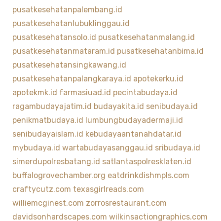
pusatkesehatanpalembang.id
pusatkesehatanlubuklinggau.id
pusatkesehatansolo.id
pusatkesehatanmalang.id
pusatkesehatanmataram.id
pusatkesehatanbima.id
pusatkesehatansingkawang.id
pusatkesehatanpalangkaraya.id
apotekerku.id
apotekmk.id
farmasiuad.id
pecintabudaya.id
ragambudayajatim.id
budayakita.id
senibudaya.id
penikmatbudaya.id
lumbungbudayadermaji.id
senibudayaislam.id
kebudayaantanahdatar.id
mybudaya.id
wartabudayasanggau.id
sribudaya.id
simerdupolresbatang.id
satlantaspolresklaten.id
buffalogrovechamber.org
eatdrinkdishmpls.com
craftycutz.com
texasgirlreads.com
williemcginest.com
zorrosrestaurant.com
davidsonhardscapes.com
wilkinsactiongraphics.com