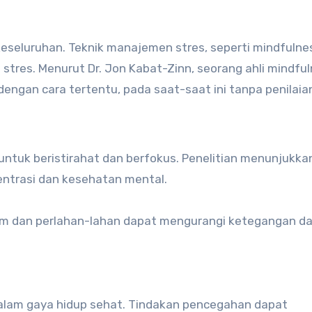
seluruhan. Teknik manajemen stres, seperti mindfulne
tres. Menurut Dr. Jon Kabat-Zinn, seorang ahli mindful
engan cara tertentu, pada saat-saat ini tanpa penilaian
 untuk beristirahat dan berfokus. Penelitian menunjukka
ntrasi dan kesehatan mental.
am dan perlahan-lahan dapat mengurangi ketegangan d
alam gaya hidup sehat. Tindakan pencegahan dapat