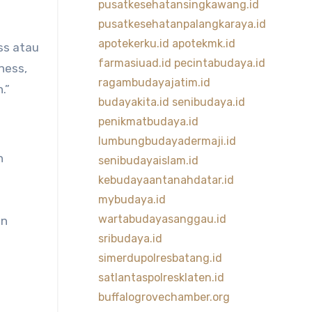
pusatkesehatansingkawang.id
pusatkesehatanpalangkaraya.id
apotekerku.id
apotekmk.id
ss atau
farmasiuad.id
pecintabudaya.id
ness,
ragambudayajatim.id
.”
budayakita.id
senibudaya.id
penikmatbudaya.id
lumbungbudayadermaji.id
n
senibudayaislam.id
kebudayaantanahdatar.id
mybudaya.id
wartabudayasanggau.id
an
sribudaya.id
simerdupolresbatang.id
satlantaspolresklaten.id
buffalogrovechamber.org