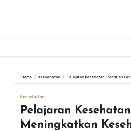
Skip
to
content
Home
Keesehatan
Pelajaran Kesehatan: Panduan Le
Keesehatan
Pelajaran Kesehata
Meningkatkan Kese