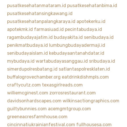
pusatkesehatanmataram.id
pusatkesehatanbima.id
pusatkesehatansingkawang.id
pusatkesehatanpalangkaraya.id
apotekerku.id
apotekmk.id
farmasiuad.id
pecintabudaya.id
ragambudayajatim.id
budayakita.id
senibudaya.id
penikmatbudaya.id
lumbungbudayadermaji.id
senibudayaislam.id
kebudayaantanahdatar.id
mybudaya.id
wartabudayasanggau.id
sribudaya.id
simerdupolresbatang.id
satlantaspolresklaten.id
buffalogrovechamber.org
eatdrinkdishmpls.com
craftycutz.com
texasgirlreads.com
williemcginest.com
zorrosrestaurant.com
davidsonhardscapes.com
wilkinsactiongraphics.com
guiltybunnies.com
acemgmtgroup.com
greeneacresfarmhouse.com
cincinnatiukrainianfestival.com
fullhousesa.com