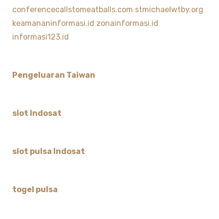
conferencecallstomeatballs.com
stmichaelwtby.org
keamananinformasi.id
zonainformasi.id
informasi123.id
Pengeluaran Taiwan
slot Indosat
slot pulsa Indosat
togel pulsa