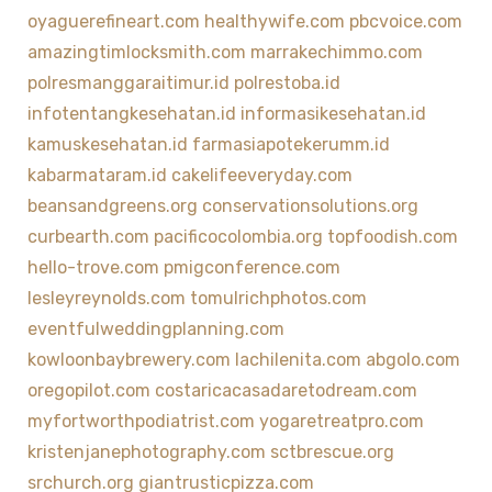
oyaguerefineart.com
healthywife.com
pbcvoice.com
amazingtimlocksmith.com
marrakechimmo.com
polresmanggaraitimur.id
polrestoba.id
infotentangkesehatan.id
informasikesehatan.id
kamuskesehatan.id
farmasiapotekerumm.id
kabarmataram.id
cakelifeeveryday.com
beansandgreens.org
conservationsolutions.org
curbearth.com
pacificocolombia.org
topfoodish.com
hello-trove.com
pmigconference.com
lesleyreynolds.com
tomulrichphotos.com
eventfulweddingplanning.com
kowloonbaybrewery.com
lachilenita.com
abgolo.com
oregopilot.com
costaricacasadaretodream.com
myfortworthpodiatrist.com
yogaretreatpro.com
kristenjanephotography.com
sctbrescue.org
srchurch.org
giantrusticpizza.com