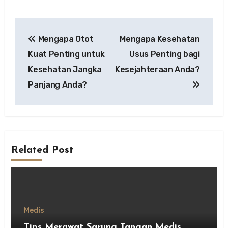
Post
Mengapa Otot
Mengapa Kesehatan
navigation
Kuat Penting untuk
Usus Penting bagi
Kesehatan Jangka
Kesejahteraan Anda?
Panjang Anda?
Related Post
Medis
Tips Merawat Sarung Tangan Medis