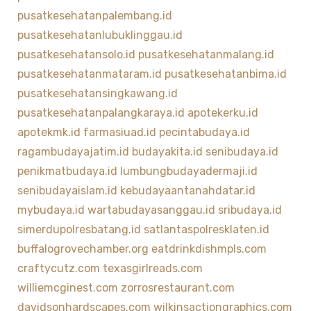
pusatkesehatanpalembang.id
pusatkesehatanlubuklinggau.id
pusatkesehatansolo.id
pusatkesehatanmalang.id
pusatkesehatanmataram.id
pusatkesehatanbima.id
pusatkesehatansingkawang.id
pusatkesehatanpalangkaraya.id
apotekerku.id
apotekmk.id
farmasiuad.id
pecintabudaya.id
ragambudayajatim.id
budayakita.id
senibudaya.id
penikmatbudaya.id
lumbungbudayadermaji.id
senibudayaislam.id
kebudayaantanahdatar.id
mybudaya.id
wartabudayasanggau.id
sribudaya.id
simerdupolresbatang.id
satlantaspolresklaten.id
buffalogrovechamber.org
eatdrinkdishmpls.com
craftycutz.com
texasgirlreads.com
williemcginest.com
zorrosrestaurant.com
davidsonhardscapes.com
wilkinsactiongraphics.com