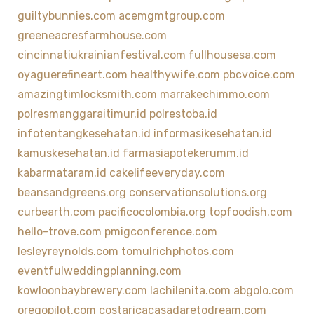
guiltybunnies.com
acemgmtgroup.com
greeneacresfarmhouse.com
cincinnatiukrainianfestival.com
fullhousesa.com
oyaguerefineart.com
healthywife.com
pbcvoice.com
amazingtimlocksmith.com
marrakechimmo.com
polresmanggaraitimur.id
polrestoba.id
infotentangkesehatan.id
informasikesehatan.id
kamuskesehatan.id
farmasiapotekerumm.id
kabarmataram.id
cakelifeeveryday.com
beansandgreens.org
conservationsolutions.org
curbearth.com
pacificocolombia.org
topfoodish.com
hello-trove.com
pmigconference.com
lesleyreynolds.com
tomulrichphotos.com
eventfulweddingplanning.com
kowloonbaybrewery.com
lachilenita.com
abgolo.com
oregopilot.com
costaricacasadaretodream.com