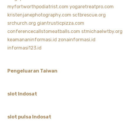
myfortworthpodiatrist.com
yogaretreatpro.com
kristenjanephotography.com
sctbrescue.org
srchurch.org
giantrusticpizza.com
conferencecallstomeatballs.com
stmichaelwtby.org
keamananinformasi.id
zonainformasi.id
informasi123.id
Pengeluaran Taiwan
slot Indosat
slot pulsa Indosat