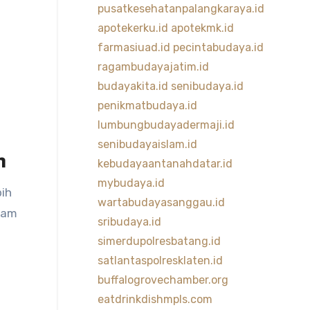
pusatkesehatanpalangkaraya.id
apotekerku.id
apotekmk.id
farmasiuad.id
pecintabudaya.id
ragambudayajatim.id
budayakita.id
senibudaya.id
penikmatbudaya.id
lumbungbudayadermaji.id
senibudayaislam.id
n
kebudayaantanahdatar.id
mybudaya.id
bih
wartabudayasanggau.id
alam
sribudaya.id
simerdupolresbatang.id
satlantaspolresklaten.id
buffalogrovechamber.org
eatdrinkdishmpls.com