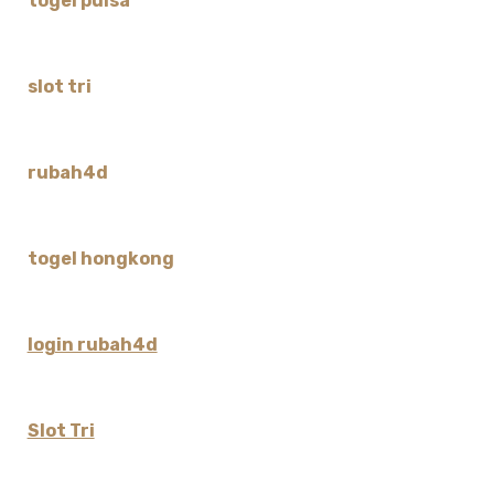
togel pulsa
slot tri
rubah4d
togel hongkong
login rubah4d
Slot Tri