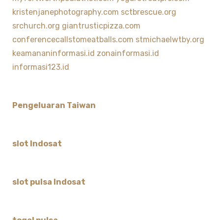
kristenjanephotography.com
sctbrescue.org
srchurch.org
giantrusticpizza.com
conferencecallstomeatballs.com
stmichaelwtby.org
keamananinformasi.id
zonainformasi.id
informasi123.id
Pengeluaran Taiwan
slot Indosat
slot pulsa Indosat