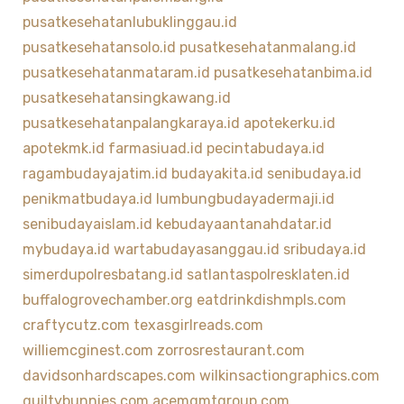
pusatkesehatanlubuklinggau.id
pusatkesehatansolo.id
pusatkesehatanmalang.id
pusatkesehatanmataram.id
pusatkesehatanbima.id
pusatkesehatansingkawang.id
pusatkesehatanpalangkaraya.id
apotekerku.id
apotekmk.id
farmasiuad.id
pecintabudaya.id
ragambudayajatim.id
budayakita.id
senibudaya.id
penikmatbudaya.id
lumbungbudayadermaji.id
senibudayaislam.id
kebudayaantanahdatar.id
mybudaya.id
wartabudayasanggau.id
sribudaya.id
simerdupolresbatang.id
satlantaspolresklaten.id
buffalogrovechamber.org
eatdrinkdishmpls.com
craftycutz.com
texasgirlreads.com
williemcginest.com
zorrosrestaurant.com
davidsonhardscapes.com
wilkinsactiongraphics.com
guiltybunnies.com
acemgmtgroup.com