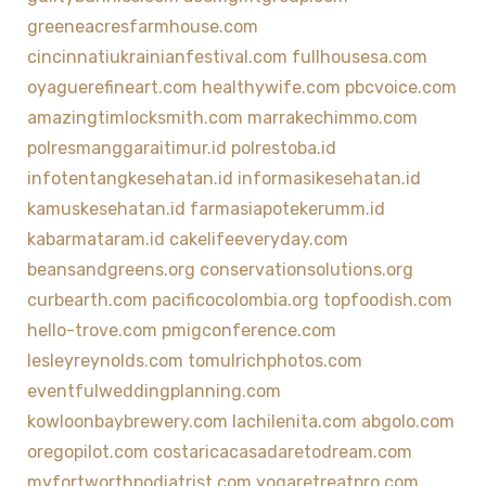
greeneacresfarmhouse.com
cincinnatiukrainianfestival.com
fullhousesa.com
oyaguerefineart.com
healthywife.com
pbcvoice.com
amazingtimlocksmith.com
marrakechimmo.com
polresmanggaraitimur.id
polrestoba.id
infotentangkesehatan.id
informasikesehatan.id
kamuskesehatan.id
farmasiapotekerumm.id
kabarmataram.id
cakelifeeveryday.com
beansandgreens.org
conservationsolutions.org
curbearth.com
pacificocolombia.org
topfoodish.com
hello-trove.com
pmigconference.com
lesleyreynolds.com
tomulrichphotos.com
eventfulweddingplanning.com
kowloonbaybrewery.com
lachilenita.com
abgolo.com
oregopilot.com
costaricacasadaretodream.com
myfortworthpodiatrist.com
yogaretreatpro.com