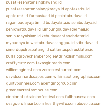
pusatkesehatansingkawang.id
pusatkesehatanpalangkaraya.id
apotekerku.id
apotekmk.id
farmasiuad.id
pecintabudaya.id
ragambudayajatim.id
budayakita.id
senibudaya.id
penikmatbudaya.id
lumbungbudayadermaji.id
senibudayaislam.id
kebudayaantanahdatar.id
mybudaya.id
wartabudayasanggau.id
sribudaya.id
simerdupolresbatang.id
satlantaspolresklaten.id
buffalogrovechamber.org
eatdrinkdishmpls.com
craftycutz.com
texasgirlreads.com
williemcginest.com
zorrosrestaurant.com
davidsonhardscapes.com
wilkinsactiongraphics.com
guiltybunnies.com
acemgmtgroup.com
greeneacresfarmhouse.com
cincinnatiukrainianfestival.com
fullhousesa.com
oyaguerefineart.com
healthywife.com
pbcvoice.com