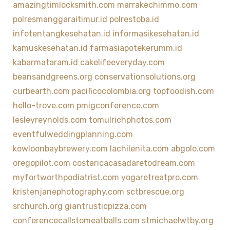
amazingtimlocksmith.com
marrakechimmo.com
polresmanggaraitimur.id
polrestoba.id
infotentangkesehatan.id
informasikesehatan.id
kamuskesehatan.id
farmasiapotekerumm.id
kabarmataram.id
cakelifeeveryday.com
beansandgreens.org
conservationsolutions.org
curbearth.com
pacificocolombia.org
topfoodish.com
hello-trove.com
pmigconference.com
lesleyreynolds.com
tomulrichphotos.com
eventfulweddingplanning.com
kowloonbaybrewery.com
lachilenita.com
abgolo.com
oregopilot.com
costaricacasadaretodream.com
myfortworthpodiatrist.com
yogaretreatpro.com
kristenjanephotography.com
sctbrescue.org
srchurch.org
giantrusticpizza.com
conferencecallstomeatballs.com
stmichaelwtby.org