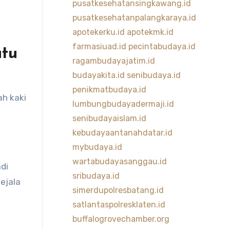
pusatkesehatansingkawang.id
pusatkesehatanpalangkaraya.id
apotekerku.id
apotekmk.id
farmasiuad.id
pecintabudaya.id
atu
ragambudayajatim.id
budayakita.id
senibudaya.id
penikmatbudaya.id
h kaki
lumbungbudayadermaji.id
senibudayaislam.id
kebudayaantanahdatar.id
mybudaya.id
wartabudayasanggau.id
di
sribudaya.id
ejala
simerdupolresbatang.id
satlantaspolresklaten.id
buffalogrovechamber.org