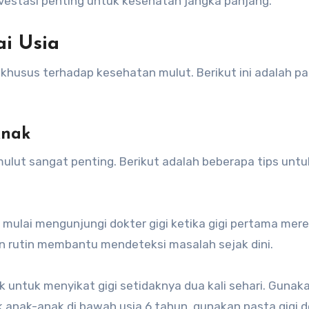
vestasi penting untuk kesehatan jangka panjang.
i Usia
khusus terhadap kesehatan mulut. Berikut ini adalah p
Anak
mulut sangat penting. Berikut adalah beberapa tips untu
 mulai mengunjungi dokter gigi ketika gigi pertama mer
n rutin membantu mendeteksi masalah sejak dini.
ak untuk menyikat gigi setidaknya dua kali sehari. Gunak
k anak-anak di bawah usia 6 tahun, gunakan pasta gigi 