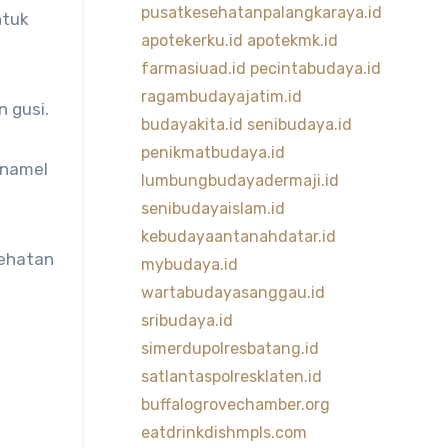
pusatkesehatanpalangkaraya.id
ntuk
apotekerku.id
apotekmk.id
farmasiuad.id
pecintabudaya.id
ragambudayajatim.id
 gusi.
budayakita.id
senibudaya.id
penikmatbudaya.id
enamel
lumbungbudayadermaji.id
senibudayaislam.id
kebudayaantanahdatar.id
sehatan
mybudaya.id
wartabudayasanggau.id
sribudaya.id
simerdupolresbatang.id
satlantaspolresklaten.id
buffalogrovechamber.org
eatdrinkdishmpls.com