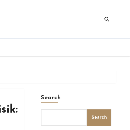
Search
sik:
Search