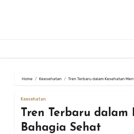
Skip
to
content
Home
Keesehatan
Tren Terbaru dalam Kesehatan Menta
Keesehatan
Tren Terbaru dalam 
Bahagia Sehat