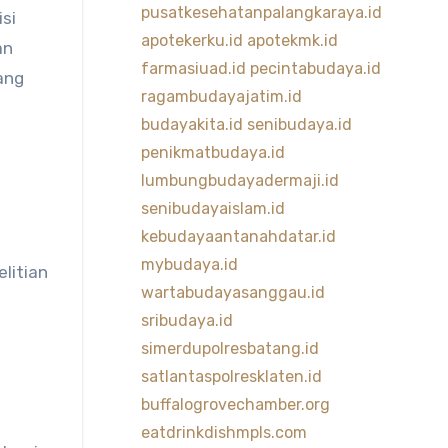
pusatkesehatanpalangkaraya.id
si
apotekerku.id
apotekmk.id
an
farmasiuad.id
pecintabudaya.id
ang
ragambudayajatim.id
budayakita.id
senibudaya.id
penikmatbudaya.id
lumbungbudayadermaji.id
senibudayaislam.id
kebudayaantanahdatar.id
mybudaya.id
litian
wartabudayasanggau.id
sribudaya.id
simerdupolresbatang.id
satlantaspolresklaten.id
buffalogrovechamber.org
eatdrinkdishmpls.com